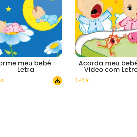
orme meu bebé –
Acorda meu bebé
Letra
Vídeo com Letr
3,49
€
0
€