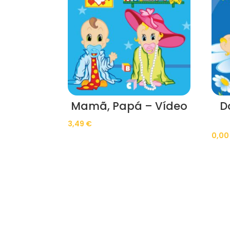
Mamã, Papá – Vídeo
D
3,49
€
0,0