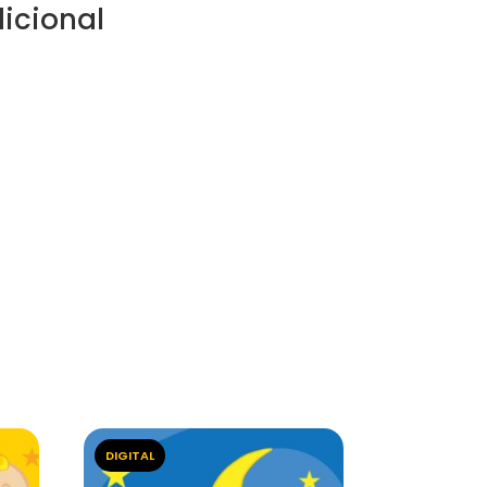
icional
DIGITAL