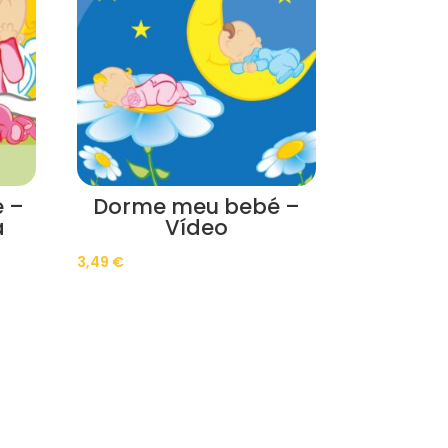
 –
Dorme meu bebé –
a
Vídeo
3,49
€