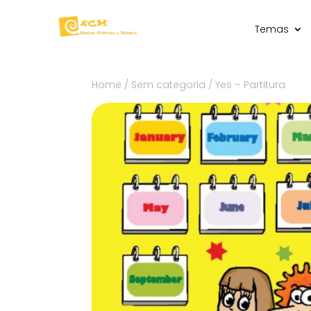
Temas
Home
/
Sem categoria
/ Yes – Partitura