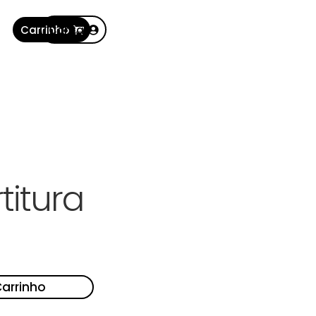
Carrinho
Conta
titura
Carrinho