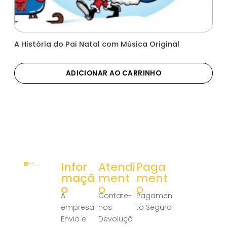
A História do Pai Natal com Música Original
ADICIONAR AO CARRINHO
Infor
Atendi
Paga
maçã
ment
ment
o
o
o
A
Contate-
Pagamen
empresa
nos
to Seguro
Envio e
Devoluçõ