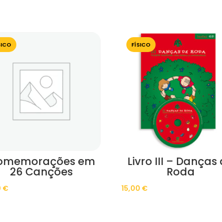
SICO
FÍSICO
omemorações em
Livro III – Danças
26 Canções
Roda
0
€
15,00
€