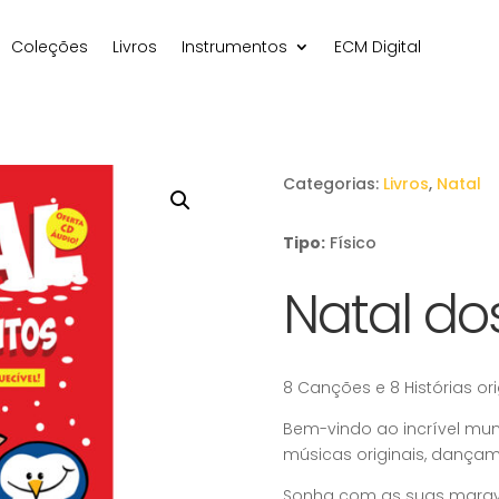
Coleções
Livros
Instrumentos
ECM Digital
Categorias:
Livros
,
Natal
Tipo:
Físico
Natal do
8 Canções e 8 Histórias or
Bem-vindo ao incrível mu
músicas originais, dançam
Sonha com as suas maravi