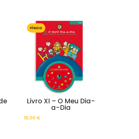
FÍSICO
 de
Livro XI – O Meu Dia-
a-Dia
15,00
€