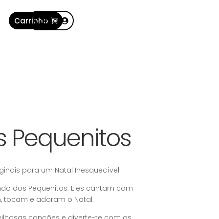
Carrinho
Conta
s Pequenitos
iginais para um Natal Inesquecível!
ndo dos Pequenitos. Eles cantam com
, tocam e adoram o Natal.
lhosas canções e diverte-te com as