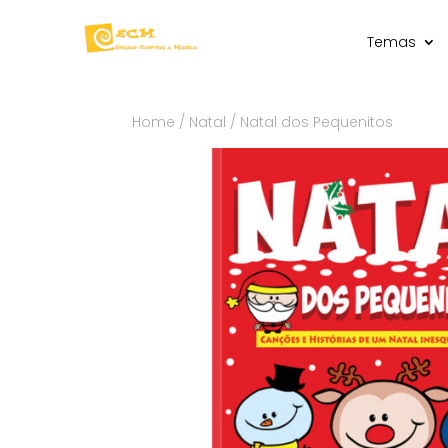
Temas
Home
/
Natal
/ Natal dos Pequenitos