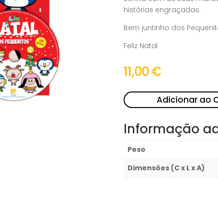
histórias engraçadas.
Bem juntinho dos Pequenitos
Feliz Natal
11,00
€
Adicionar ao 
Informação ad
Peso
Dimensões (C x L x A)