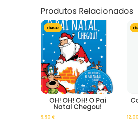
Produtos Relacionados
FÍSICO
FÍ
OH! OH! OH! O Pai
C
Natal Chegou!
9,90
€
12,0