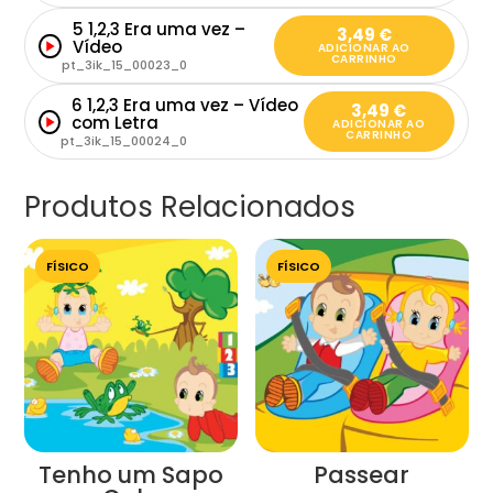
5 1,2,3 Era uma vez –
3,49
€
Vídeo
ADICIONAR AO
CARRINHO
pt_3ik_15_00023_0
6 1,2,3 Era uma vez – Vídeo
3,49
€
com Letra
ADICIONAR AO
CARRINHO
pt_3ik_15_00024_0
Produtos Relacionados
FÍSICO
FÍSICO
Tenho um Sapo
Passear