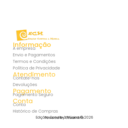
Informação
A empresa
Envio e Pagamentos
Termos e Condições
Política de Privacidade
Atendimento
Contate-nos
Devoluções
Pagamento
Pagamento Seguro
Conta
Conta
Histórico de Compras
Edições Convite à Música © 2026
Powered by Streamline