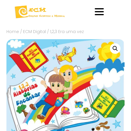
Home
/
ECM Digital
/ 1,2,3 Era uma vez