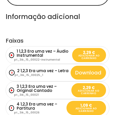
Informação adicional
Faixas
1 1,2,3 Era uma vez – Áudio
2,29
€
Instrumental
ADICIONAR AO
CARRINHO
pt_3ik_15_00022-instrumental
2 1,2,3 Era uma vez – Letra
Download
⬇
pt_3ik_15_00025_1
3 1,2,3 Era uma vez –
2,29
€
Original Cantado
ADICIONAR AO
CARRINHO
pt_3ik_15_00021
4 1,2,3 Era uma vez –
1,09
€
Partitura
⬇
ADICIONAR AO
CARRINHO
pt_3ik_15_00026