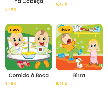
na Cabeça
5,49
€
5,49
€
FÍSICO
FÍSICO
Comida à Boca
Birra
5,49
€
5,49
€