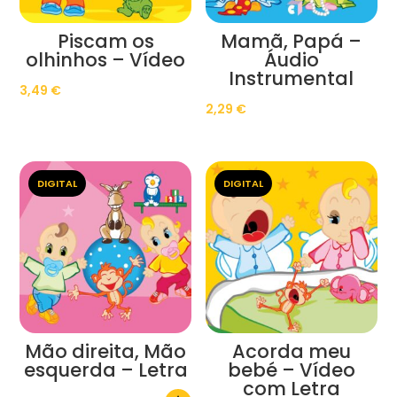
Piscam os
Mamã, Papá –
olhinhos – Vídeo
Áudio
Instrumental
3,49
€
2,29
€
DIGITAL
DIGITAL
Mão direita, Mão
Acorda meu
esquerda – Letra
bebé – Vídeo
com Letra