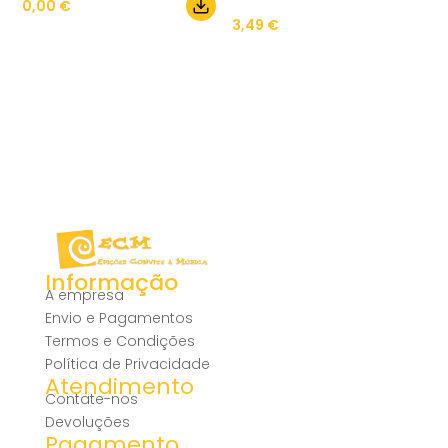
0,00
€
3,49
€
Informação
A empresa
Envio e Pagamentos
Termos e Condições
Política de Privacidade
Atendimento
Contate-nos
Devoluções
Pagamento