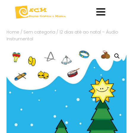
Home
/
Sem categoria
/ 12 dias até ao natal – Áudio
Instrumental