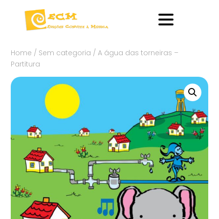
Home
/
Sem categoria
/ A água das torneiras –
Partitura