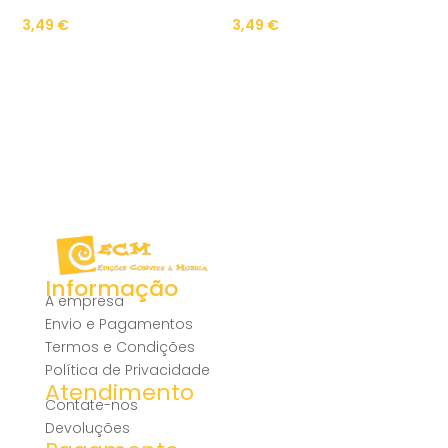
3,49
€
3,49
€
Informação
A empresa
Envio e Pagamentos
Termos e Condições
Política de Privacidade
Atendimento
Contate-nos
Devoluções