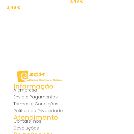
3,49
€
3,49
€
Informação
A empresa
Envio e Pagamentos
Termos e Condições
Política de Privacidade
Atendimento
Contate-nos
Devoluções