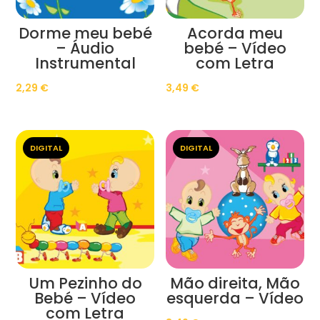
Dorme meu bebé
Acorda meu
– Áudio
bebé – Vídeo
Instrumental
com Letra
2,29
€
3,49
€
DIGITAL
DIGITAL
Um Pezinho do
Mão direita, Mão
Bebé – Vídeo
esquerda – Vídeo
com Letra