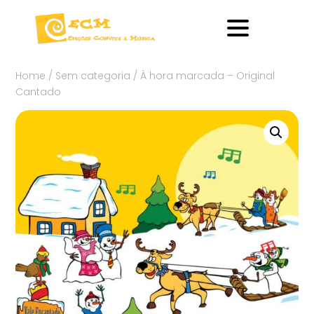
Home
/
Sem categoria
/ À hora marcada – Original
Cantado