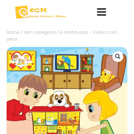
Home
/
Sem categoria
/ A minha sala – Vídeo com
Letra