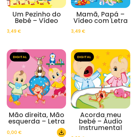
Um Pezinho do
Mamã, Papá –
Bebé – Vídeo
Vídeo com Letra
3,49
€
3,49
€
DIGITAL
DIGITAL
Mão direita, Mão
Acorda meu
esquerda – Letra
bebé – Áudio
Instrumental
0,00
€