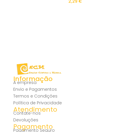
2,29
€
Informação
A empresa
Envio e Pagamentos
Termos e Condições
Política de Privacidade
Atendimento
Contate-nos
Devoluções
Pagamento
Pagamento Seguro