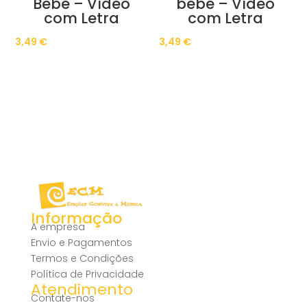
Bebé – Vídeo
bebé – Vídeo
com Letra
com Letra
3,49
€
3,49
€
Informação
A empresa
Envio e Pagamentos
Termos e Condições
Política de Privacidade
Atendimento
Contate-nos