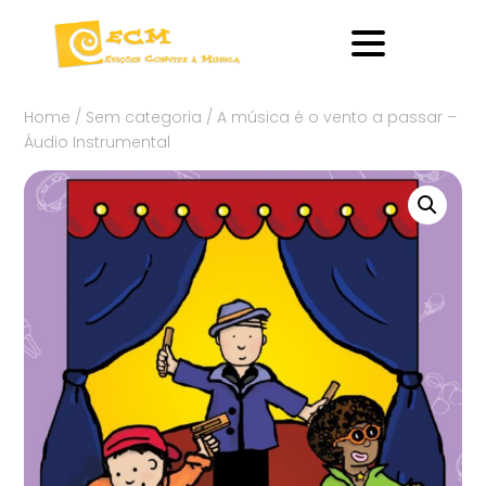
Home
/
Sem categoria
/ A música é o vento a passar –
Áudio Instrumental