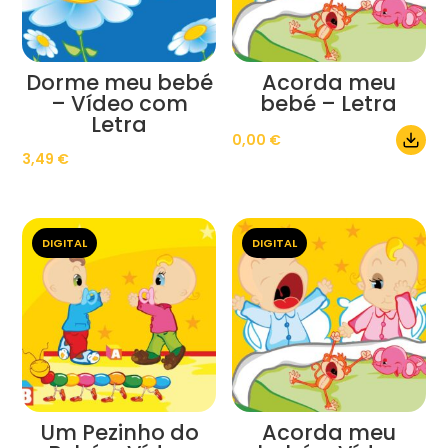
Dorme meu bebé
Acorda meu
– Vídeo com
bebé – Letra
Letra
0,00
€
3,49
€
DIGITAL
DIGITAL
Um Pezinho do
Acorda meu