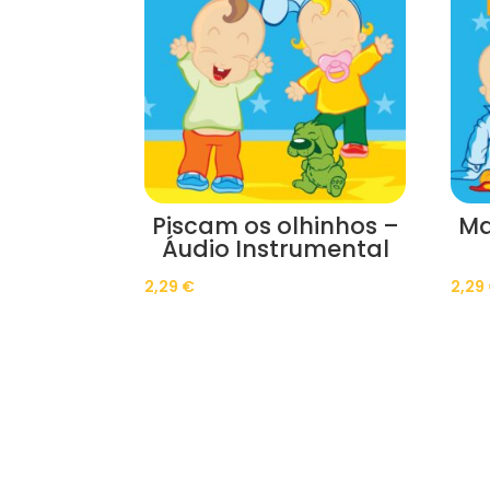
Piscam os olhinhos –
Ma
Áudio Instrumental
2,29
€
2,29