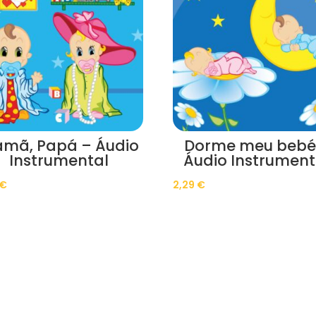
mã, Papá – Áudio
Dorme meu bebé
Instrumental
Áudio Instrument
€
2,29
€