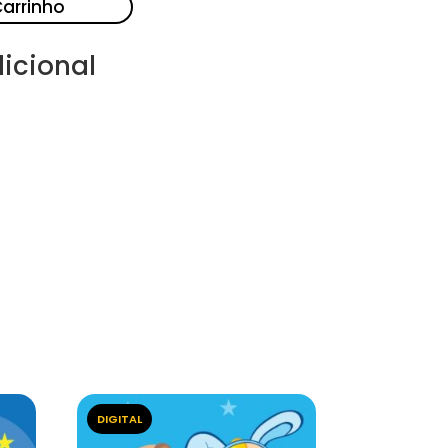
Carrinho
icional
DIGITAL