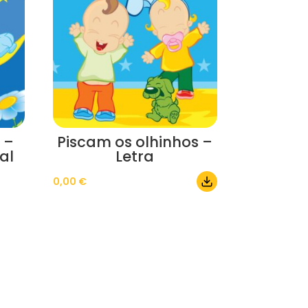
 –
Piscam os olhinhos –
al
Letra
0,00
€