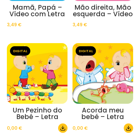
Mamã, Papá –
Mão direita, Mão
Vídeo com Letra
esquerda – Vídeo
3,49
€
3,49
€
DIGITAL
DIGITAL
Um Pezinho do
Acorda meu
Bebé – Letra
bebé – Letra
0,00
€
0,00
€