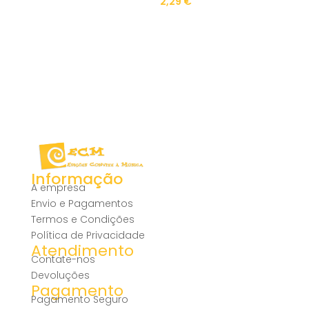
2,29
€
Informação
A empresa
Envio e Pagamentos
Termos e Condições
Política de Privacidade
Atendimento
Contate-nos
Devoluções
Pagamento
Pagamento Seguro