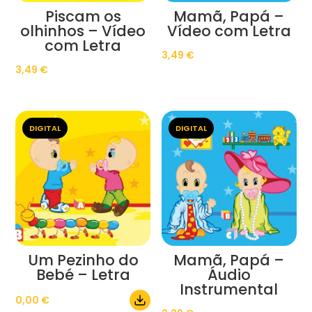
Piscam os
Mamã, Papá –
olhinhos – Vídeo
Vídeo com Letra
com Letra
3,49
€
3,49
€
DIGITAL
DIGITAL
Um Pezinho do
Mamã, Papá –
Bebé – Letra
Áudio
Instrumental
0,00
€