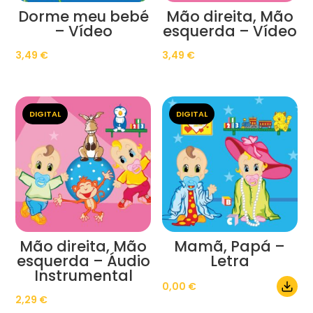
Dorme meu bebé
Mão direita, Mão
– Vídeo
esquerda – Vídeo
3,49
€
3,49
€
DIGITAL
DIGITAL
Mão direita, Mão
Mamã, Papá –
esquerda – Áudio
Letra
Instrumental
0,00
€
2,29
€