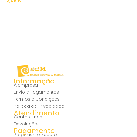
3,49
€
Informação
A empresa
Envio e Pagamentos
Termos e Condições
Política de Privacidade
Atendimento
Contate-nos
Devoluções
Pagamento
Pagamento Seguro