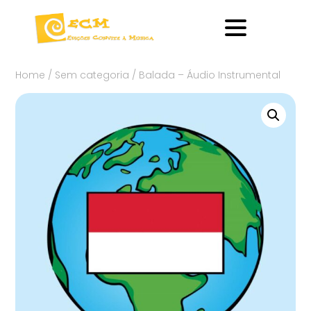
Home
/
Sem categoria
/ Balada – Áudio Instrumental