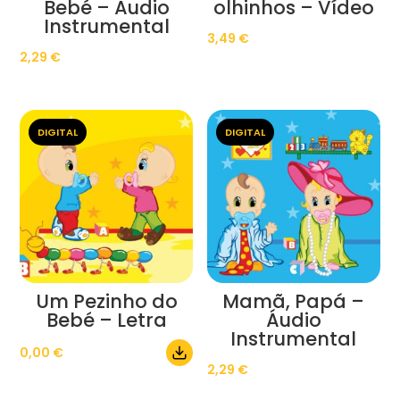
Bebé – Áudio
olhinhos – Vídeo
Instrumental
3,49
€
2,29
€
DIGITAL
DIGITAL
Um Pezinho do
Mamã, Papá –
Bebé – Letra
Áudio
Instrumental
0,00
€
2,29
€