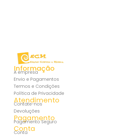
Informação
A empresa
Envio e Pagamentos
Termos e Condições
Política de Privacidade
Atendimento
Contate-nos
Devoluções
Pagamento
Pagamento Seguro
Conta
Conta