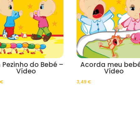
 Pezinho do Bebé –
Acorda meu bebé
Vídeo
Vídeo
€
3,49
€