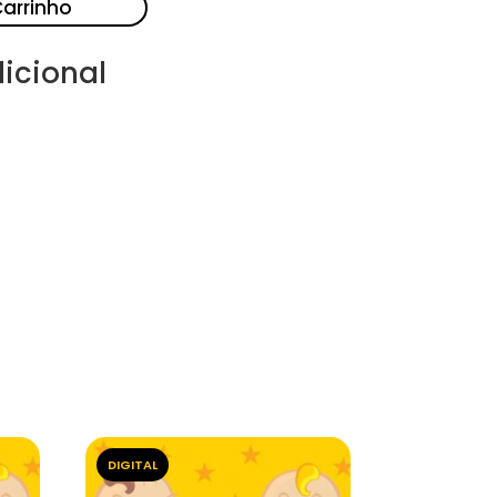
Carrinho
icional
DIGITAL