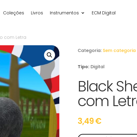
Coleções
Livros
Instrumentos
ECM Digital
eo com Letra
Categoria:
Sem categoria
Tipo:
Digital
Black Sh
com Let
3,49
€