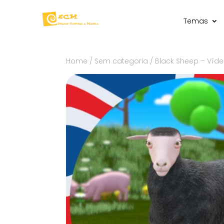
Temas
Home
/
Sem categoria
/ Black Sheep – Víd