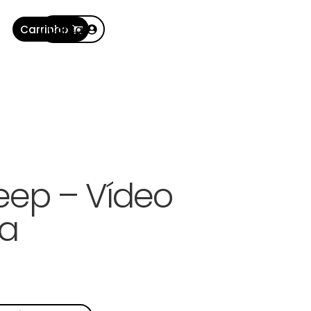
Carrinho
Conta
eep – Vídeo
ra