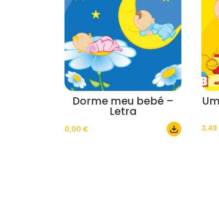
Dorme meu bebé –
Um
Letra
3,49
0,00
€