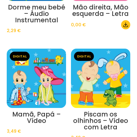
Dorme meu bebé
Mão direita, Mão
– Áudio
esquerda – Letra
Instrumental
0,00
€
2,29
€
DIGITAL
DIGITAL
Mamã, Papá –
Piscam os
Vídeo
olhinhos – Vídeo
com Letra
3,49
€