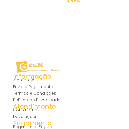
3,49
€
Informação
A empresa
Envio e Pagamentos
Termos e Condições
Política de Privacidade
Atendimento
Contate-nos
Devoluções
Pagamento
Pagamento Seguro