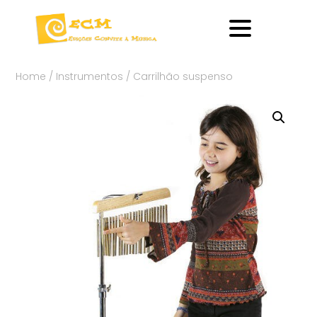
Home
/
Instrumentos
/ Carrilhão suspenso