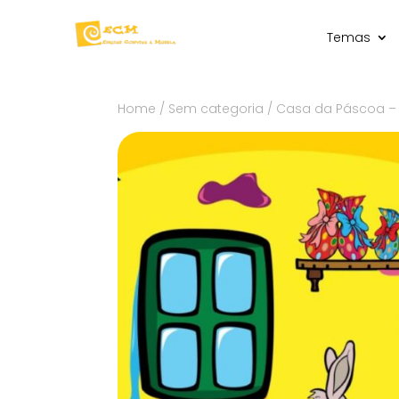
Temas
Home
/
Sem categoria
/ Casa da Páscoa –