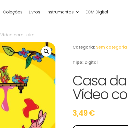
Coleções
Livros
Instrumentos
ECM Digital
 Vídeo com Letra
Categoria:
Sem categoria
Tipo:
Digital
Casa da
Vídeo co
3,49
€