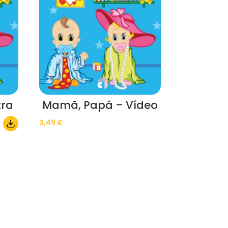
tra
Mamã, Papá – Vídeo
3,49
€