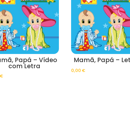
mã, Papá – Vídeo
Mamã, Papá – Le
com Letra
0,00
€
€