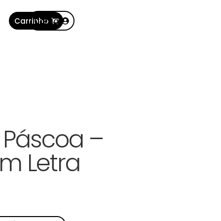
Carrinho
Conta
 Páscoa –
m Letra