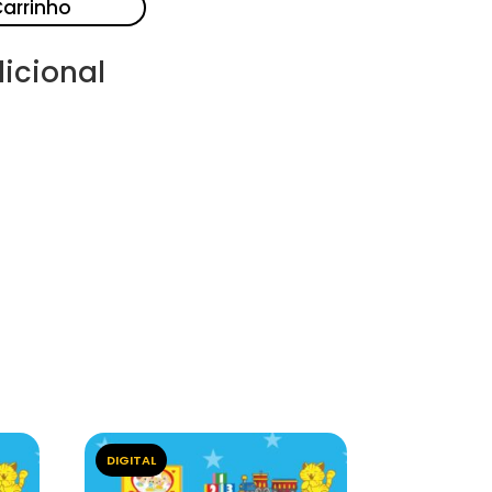
Carrinho
icional
DIGITAL