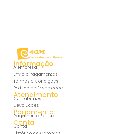
Informação
A empresa
Envio e Pagamentos
Termos e Condições
Política de Privacidade
Atendimento
Contate-nos
Devoluções
Pagamento
Pagamento Seguro
Conta
Conta
Histórico de Compras