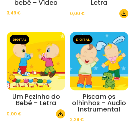
bebé – Vídeo
Letra
3,49
€
0,00
€
DIGITAL
DIGITAL
Um Pezinho do
Piscam os
Bebé – Letra
olhinhos – Áudio
Instrumental
0,00
€
2,29
€