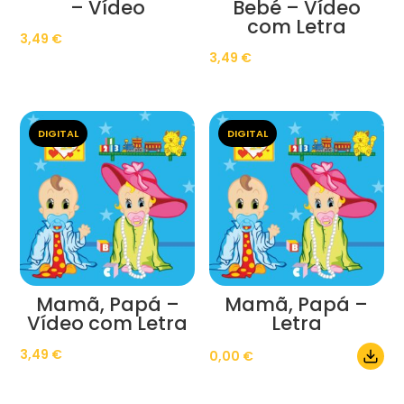
– Vídeo
Bebé – Vídeo
com Letra
3,49
€
3,49
€
DIGITAL
DIGITAL
Mamã, Papá –
Mamã, Papá –
Vídeo com Letra
Letra
3,49
€
0,00
€