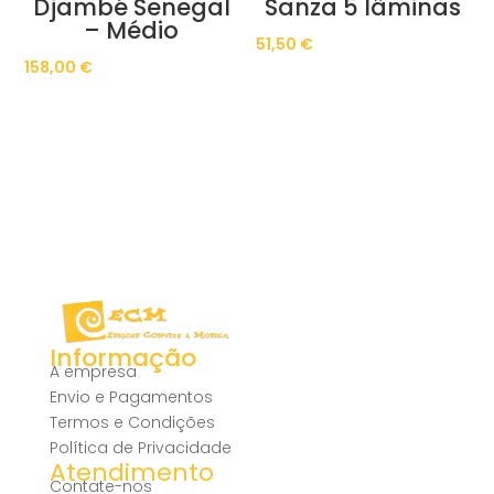
Djambé Senegal
Sanza 5 lâminas
– Médio
51,50
€
158,00
€
Informação
A empresa
Envio e Pagamentos
Termos e Condições
Política de Privacidade
Atendimento
Contate-nos