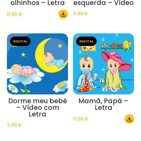
olhinhos – Letra
esquerda – Vídeo
3,49
€
0,00
€
DIGITAL
DIGITAL
Dorme meu bebé
Mamã, Papá –
– Vídeo com
Letra
Letra
0,00
€
3,49
€