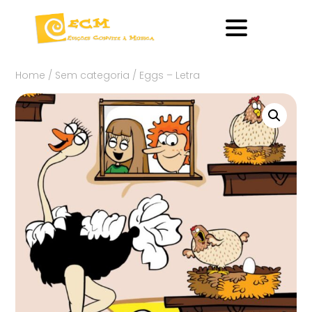
Home
/
Sem categoria
/ Eggs – Letra