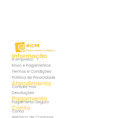
Informação
A empresa
Envio e Pagamentos
Termos e Condições
Política de Privacidade
Atendimento
Contate-nos
Devoluções
Pagamento
Pagamento Seguro
Conta
Conta
Histórico de Compras