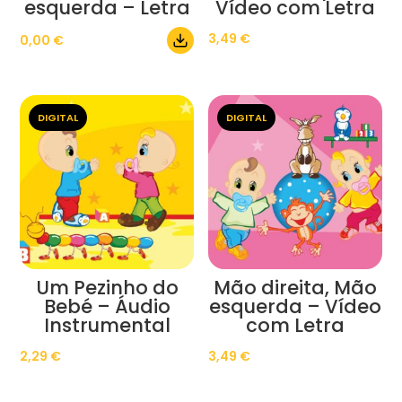
esquerda – Letra
Vídeo com Letra
3,49
€
0,00
€
DIGITAL
DIGITAL
Um Pezinho do
Mão direita, Mão
Bebé – Áudio
esquerda – Vídeo
Instrumental
com Letra
2,29
€
3,49
€