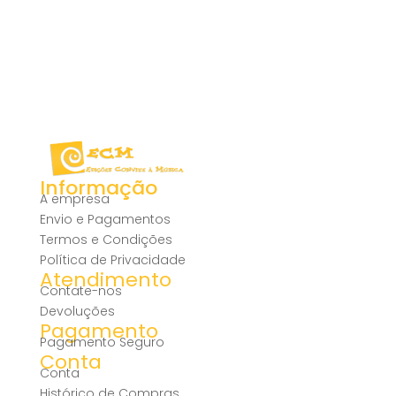
Informação
A empresa
Envio e Pagamentos
Termos e Condições
Política de Privacidade
Atendimento
Contate-nos
Devoluções
Pagamento
Pagamento Seguro
Conta
Conta
Histórico de Compras