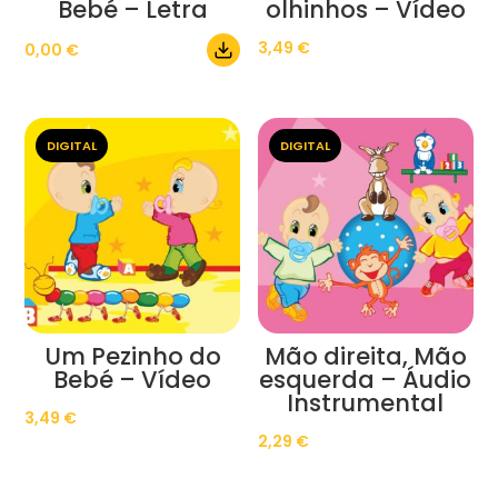
Bebé – Letra
olhinhos – Vídeo
3,49
€
0,00
€
DIGITAL
DIGITAL
Um Pezinho do
Mão direita, Mão
Bebé – Vídeo
esquerda – Áudio
Instrumental
3,49
€
2,29
€