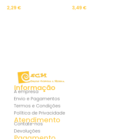
2,29
€
3,49
€
Informação
A empresa
Envio e Pagamentos
Termos e Condições
Política de Privacidade
Atendimento
Contate-nos
Devoluções
Pagamento