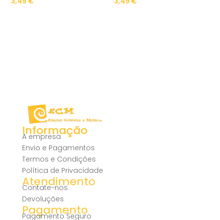
3,49
€
3,49
€
Informação
A empresa
Envio e Pagamentos
Termos e Condições
Política de Privacidade
Atendimento
Contate-nos
Devoluções
Pagamento
Pagamento Seguro