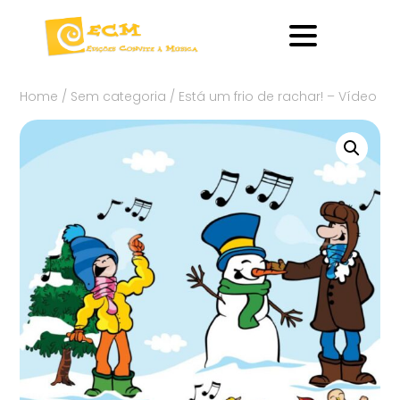
Home
/
Sem categoria
/ Está um frio de rachar! – Vídeo