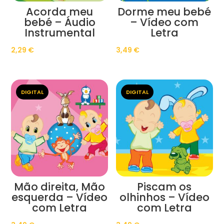
Acorda meu
Dorme meu bebé
bebé – Áudio
– Vídeo com
Instrumental
Letra
2,29
€
3,49
€
DIGITAL
DIGITAL
Mão direita, Mão
Piscam os
esquerda – Vídeo
olhinhos – Vídeo
com Letra
com Letra