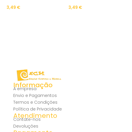
3,49
€
3,49
€
Informação
A empresa
Envio e Pagamentos
Termos e Condições
Política de Privacidade
Atendimento
Contate-nos
Devoluções