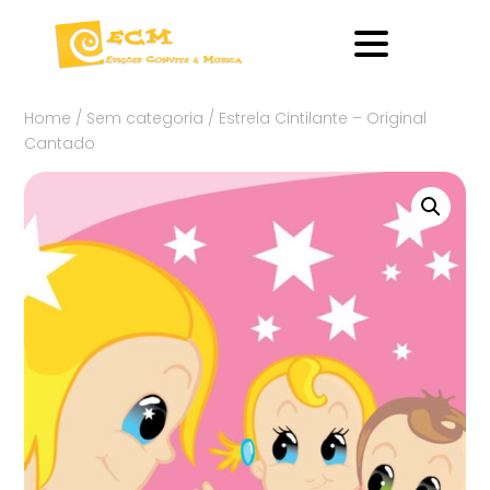
Home
/
Sem categoria
/ Estrela Cintilante – Original
Cantado