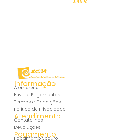
3,49
€
Informação
A empresa
Envio e Pagamentos
Termos e Condições
Política de Privacidade
Atendimento
Contate-nos
Devoluções
Pagamento
Pagamento Seguro