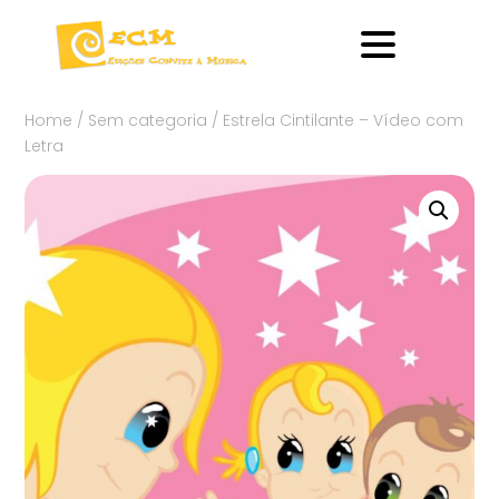
Home
/
Sem categoria
/ Estrela Cintilante – Vídeo com
Letra