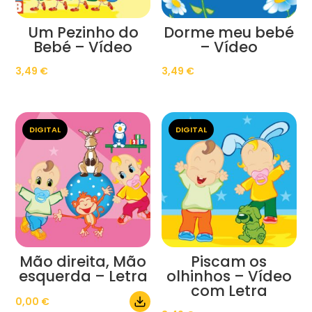
Um Pezinho do
Dorme meu bebé
Bebé – Vídeo
– Vídeo
3,49
€
3,49
€
DIGITAL
DIGITAL
Mão direita, Mão
Piscam os
esquerda – Letra
olhinhos – Vídeo
com Letra
0,00
€