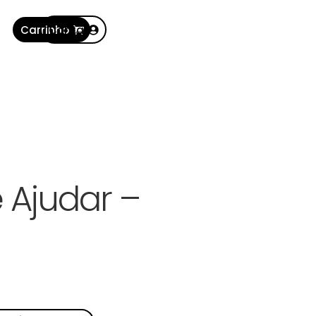
Carrinho
Conta
 Ajudar –