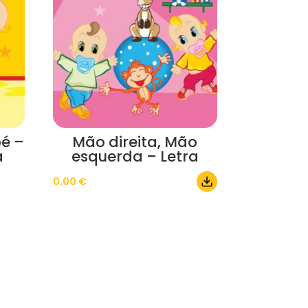
é –
Mão direita, Mão
a
esquerda – Letra
0,00
€