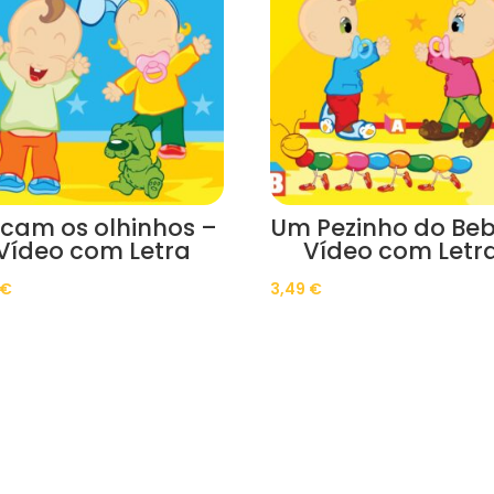
scam os olhinhos –
Um Pezinho do Beb
Vídeo com Letra
Vídeo com Letr
€
3,49
€