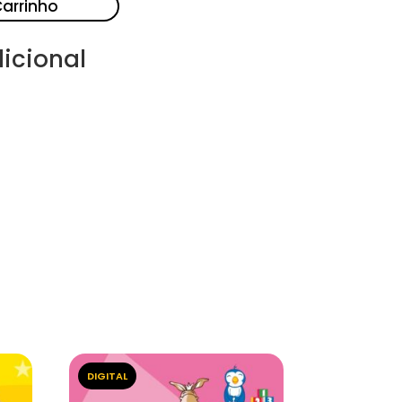
Carrinho
icional
DIGITAL