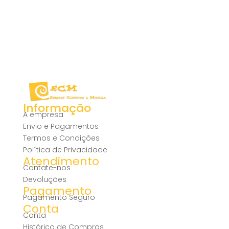
Informação
A empresa
Envio e Pagamentos
Termos e Condições
Política de Privacidade
Atendimento
Contate-nos
Devoluções
Pagamento
Pagamento Seguro
Conta
Conta
Histórico de Compras