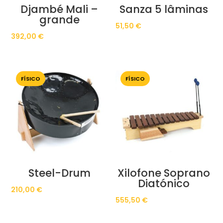
Djambé Mali –
Sanza 5 lâminas
grande
51,50
€
392,00
€
FÍSICO
FÍSICO
Steel-Drum
Xilofone Soprano
Diatónico
210,00
€
555,50
€