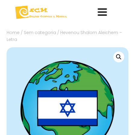
Home
/
Sem categoria
/ Hevenou Shalom Aleichem –
Letra