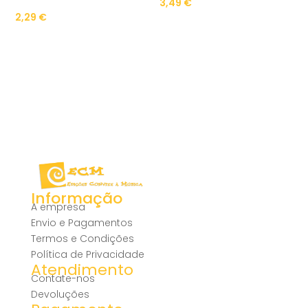
3,49
€
2,29
€
Informação
A empresa
Envio e Pagamentos
Termos e Condições
Política de Privacidade
Atendimento
Contate-nos
Devoluções