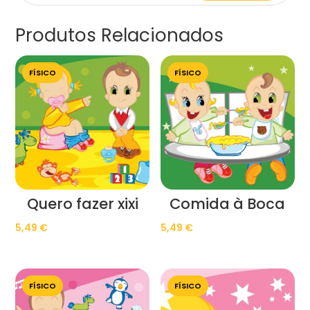
Produtos Relacionados
FÍSICO
FÍSICO
Quero fazer xixi
Comida à Boca
5,49
€
5,49
€
FÍSICO
FÍSICO