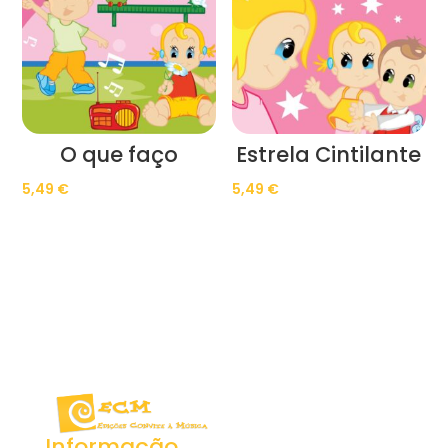
O que faço
Estrela Cintilante
5,49
€
5,49
€
Informação