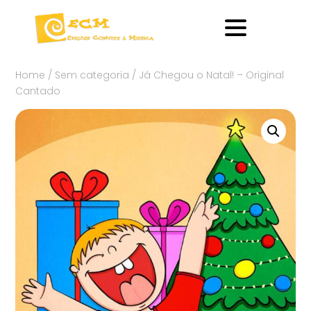
Home
/
Sem categoria
/ Já Chegou o Natal! – Original
Cantado