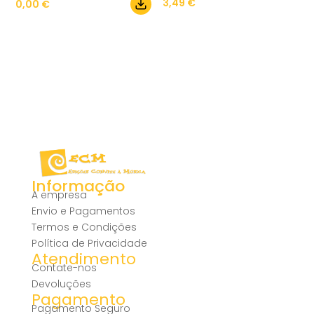
3,49
€
0,00
€
Informação
A empresa
Envio e Pagamentos
Termos e Condições
Política de Privacidade
Atendimento
Contate-nos
Devoluções
Pagamento
Pagamento Seguro