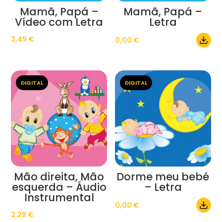
Mamã, Papá –
Mamã, Papá –
Vídeo com Letra
Letra
3,49
€
0,00
€
DIGITAL
DIGITAL
Mão direita, Mão
Dorme meu bebé
esquerda – Áudio
– Letra
Instrumental
0,00
€
2,29
€