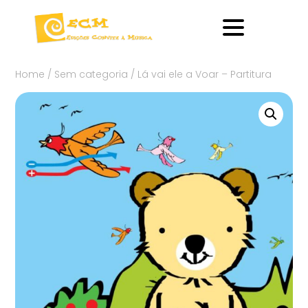
Home
/
Sem categoria
/ Lá vai ele a Voar – Partitura