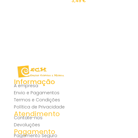
3,49
€
Informação
A empresa
Envio e Pagamentos
Termos e Condições
Política de Privacidade
Atendimento
Contate-nos
Devoluções
Pagamento
Pagamento Seguro