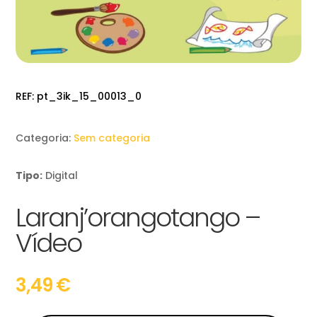
REF:
pt_3ik_15_00013_0
Categoria:
Sem categoria
Tipo:
Digital
Laranj’orangotango –
Vídeo
3,49
€