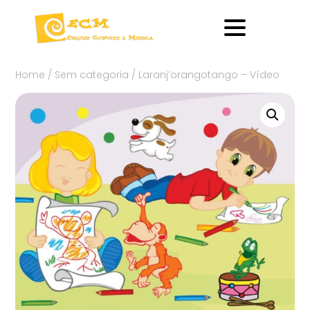
Home
/
Sem categoria
/ Laranj’orangotango – Vídeo