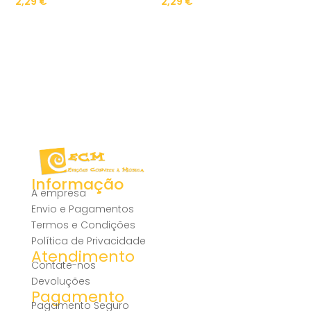
2,29
€
2,29
€
Informação
A empresa
Envio e Pagamentos
Termos e Condições
Política de Privacidade
Atendimento
Contate-nos
Devoluções
Pagamento
Pagamento Seguro