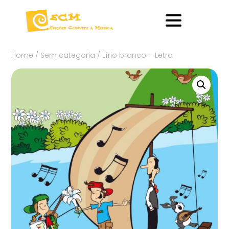
Home
/
Sem categoria
/ Lírio branco – Letra