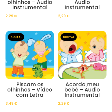
olhinhos – Áudio
Áudio
Instrumental
Instrumental
2,29
€
2,29
€
DIGITAL
DIGITAL
Piscam os
Acorda meu
olhinhos – Vídeo
bebé – Áudio
com Letra
Instrumental
3,49
€
2,29
€