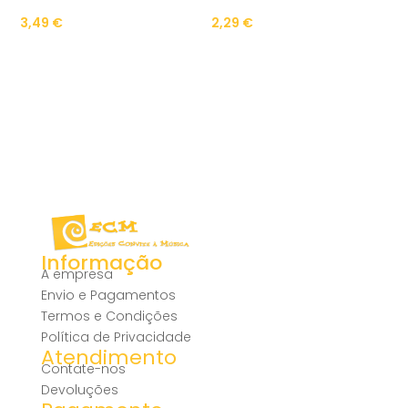
3,49
€
2,29
€
Informação
A empresa
Envio e Pagamentos
Termos e Condições
Política de Privacidade
Atendimento
Contate-nos
Devoluções