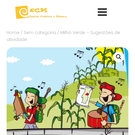
Home
/
Sem categoria
/ Milho Verde – Sugestões de
atividade