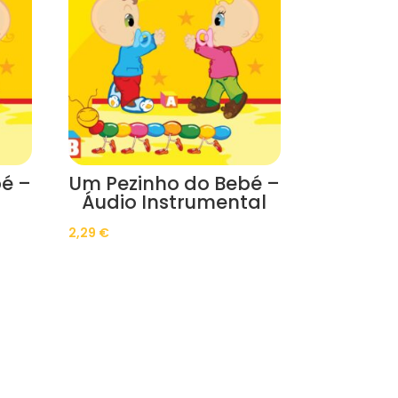
é –
Um Pezinho do Bebé –
Áudio Instrumental
2,29
€