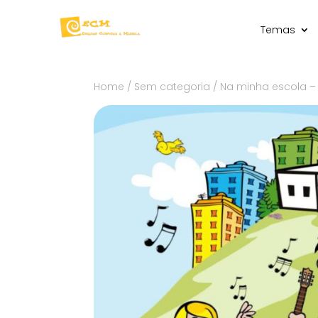
Temas
Home
/
Sem categoria
/ Na minha escola –