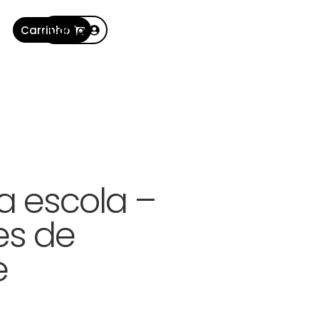
Carrinho
Conta
 escola –
es de
e