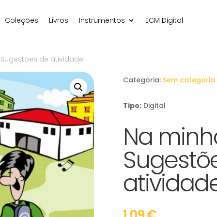
Coleções
Livros
Instrumentos
ECM Digital
 Sugestões de atividade
Categoria:
Sem categoria
Tipo:
Digital
Na minha
Sugestõ
atividad
1,09
€