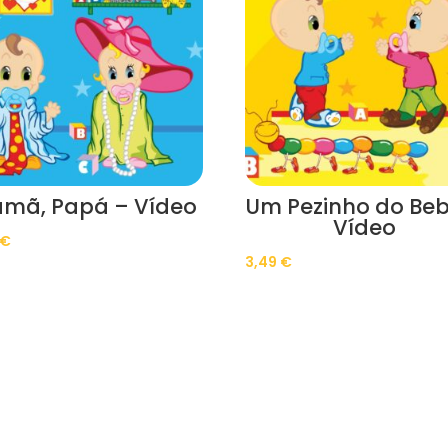
mã, Papá – Vídeo
Um Pezinho do Beb
Vídeo
€
3,49
€