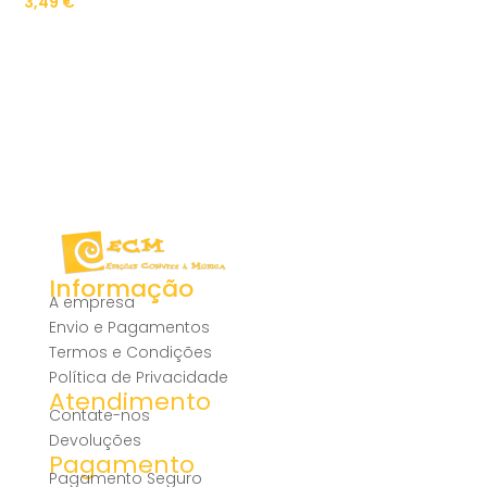
3,49
€
Informação
A empresa
Envio e Pagamentos
Termos e Condições
Política de Privacidade
Atendimento
Contate-nos
Devoluções
Pagamento
Pagamento Seguro