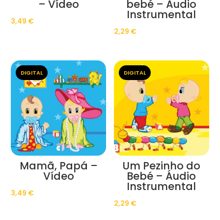
– Vídeo
bebé – Áudio
Instrumental
3,49
€
2,29
€
DIGITAL
DIGITAL
Mamã, Papá –
Um Pezinho do
Vídeo
Bebé – Áudio
Instrumental
3,49
€
2,29
€