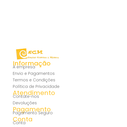
Informação
A empresa
Envio e Pagamentos
Termos e Condições
Política de Privacidade
Atendimento
Contate-nos
Devoluções
Pagamento
Pagamento Seguro
Conta
Conta