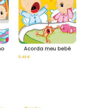
ho
Acorda meu bebé
5,49
€