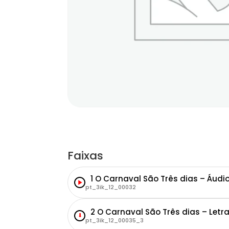
Faixas
1 O Carnaval São Três dias – Áudi
pt_3ik_12_00032
2 O Carnaval São Três dias – Letr
⬇
pt_3ik_12_00035_3