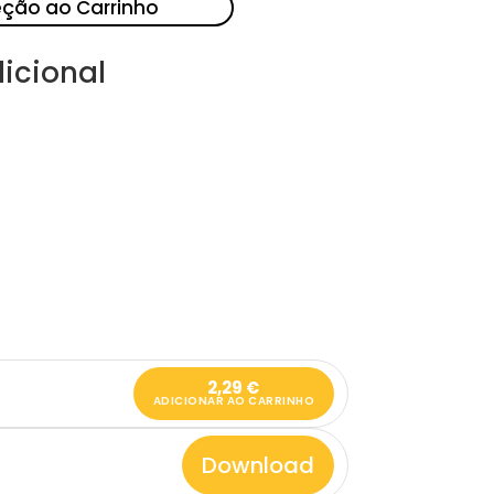
eção ao Carrinho
icional
2,29
€
ADICIONAR AO CARRINHO
Download