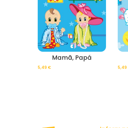
Mamã, Papá
5,49
€
5,49