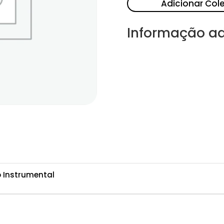
Adicionar Col
Informação ad
o Instrumental
a