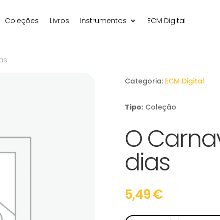
Coleções
Livros
Instrumentos
ECM Digital
as
Categoria:
ECM Digital
Tipo:
Coleção
O Carnav
dias
5,49
€