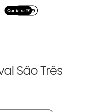
Carrinho
Conta
al São Três