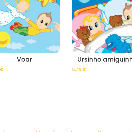
Voar
Ursinho amiguin
€
5,49
€