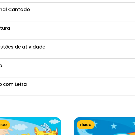
ginal Cantado
itura
estões de atividade
o
o com Letra
SICO
FÍSICO