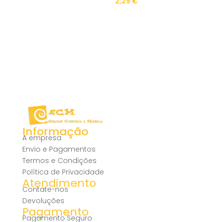
2,29
€
Informação
A empresa
Envio e Pagamentos
Termos e Condições
Política de Privacidade
Atendimento
Contate-nos
Devoluções
Pagamento
Pagamento Seguro