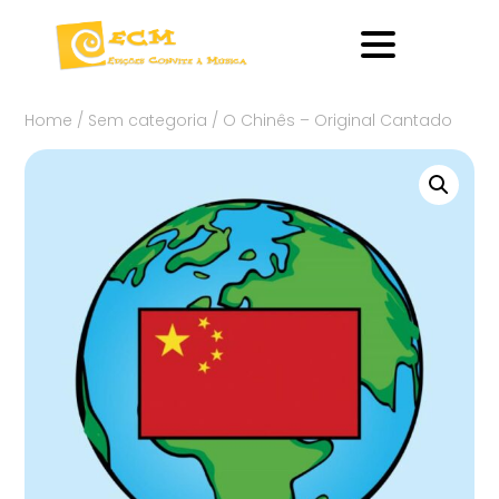
Home
/
Sem categoria
/ O Chinês – Original Cantado