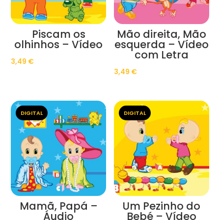
Piscam os
Mão direita, Mão
olhinhos – Vídeo
esquerda – Vídeo
com Letra
3,49
€
3,49
€
DIGITAL
DIGITAL
Mamã, Papá –
Um Pezinho do
Áudio
Bebé – Vídeo