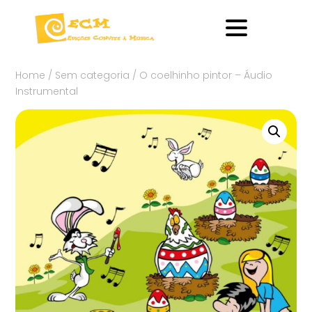
Home
/
Sem categoria
/ O coelhinho pintor – Áudio
Instrumental