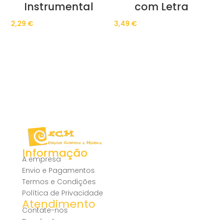
Instrumental
com Letra
2,29
€
3,49
€
Informação
A empresa
Envio e Pagamentos
Termos e Condições
Política de Privacidade
Atendimento
Contate-nos