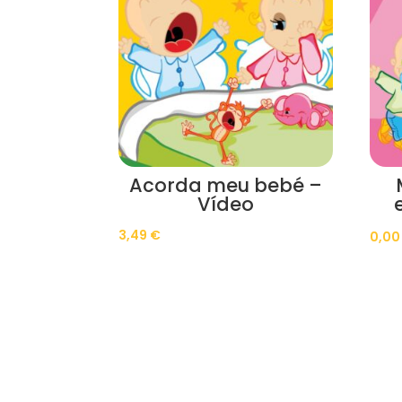
Acorda meu bebé –
Vídeo
3,49
€
0,0