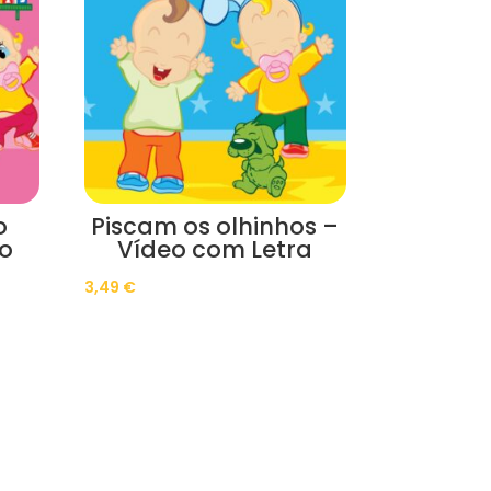
o
Piscam os olhinhos –
eo
Vídeo com Letra
3,49
€