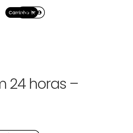
Carrinho
Conta
m 24 horas –