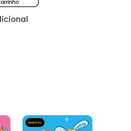
Carrinho
icional
DIGITAL