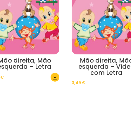
Mão direita, Mão
Mão direita, Mã
esquerda – Letra
esquerda – Víd
com Letra
0
€
3,49
€