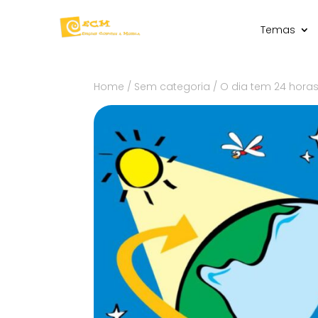
Temas
Home
/
Sem categoria
/ O dia tem 24 horas 