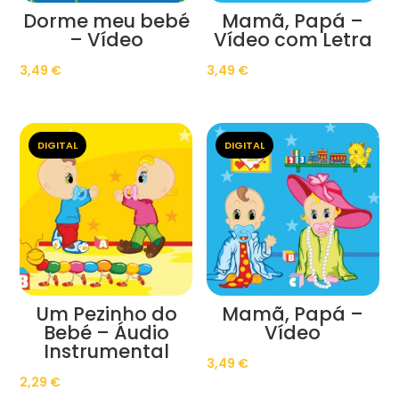
Dorme meu bebé
Mamã, Papá –
– Vídeo
Vídeo com Letra
3,49
€
3,49
€
DIGITAL
DIGITAL
Um Pezinho do
Mamã, Papá –
Bebé – Áudio
Vídeo
Instrumental
3,49
€
2,29
€