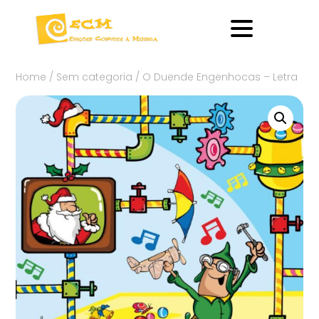
Home
/
Sem categoria
/ O Duende Engenhocas – Letra