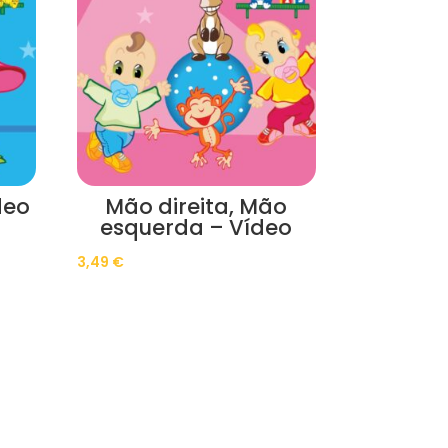
deo
Mão direita, Mão
esquerda – Vídeo
3,49
€