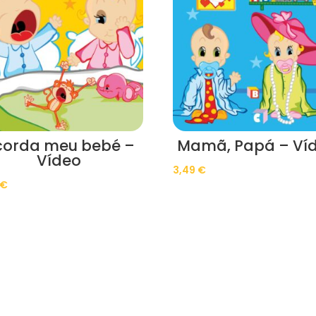
corda meu bebé –
Mamã, Papá – Ví
Vídeo
3,49
€
€