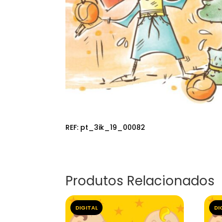
REF:
pt_3ik_19_00082
Produtos Relacionados
DIGITAL
DI