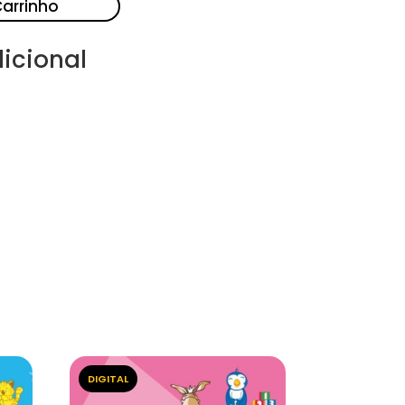
Carrinho
icional
DIGITAL