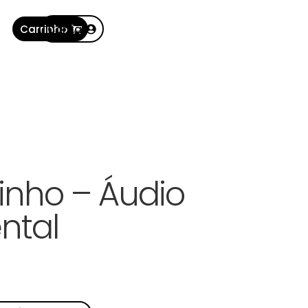
Carrinho
Conta
rinho – Áudio
ntal