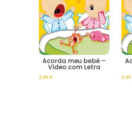
Acorda meu bebé –
A
Vídeo com Letra
3,49
€
3,49