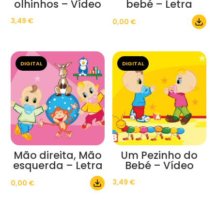
olhinhos – Vídeo
bebé – Letra
3,49
€
0,00
€
DIGITAL
DIGITAL
Mão direita, Mão
Um Pezinho do
esquerda – Letra
Bebé – Vídeo
3,49
€
0,00
€