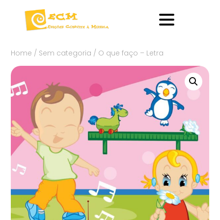
Home
/
Sem categoria
/ O que faço – Letra